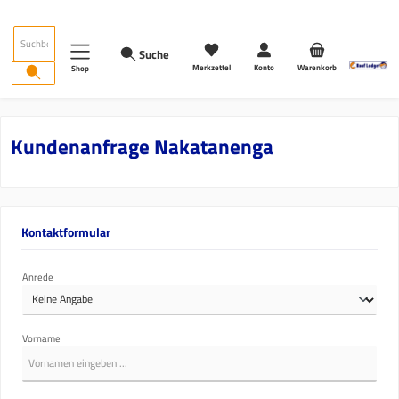
Zum Hauptinhalt springen
Suche
Merkzettel
Konto
Warenkorb
Shop
Kundenanfrage Nakatanenga
Kontaktformular
Anrede
Vorname