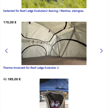
Seitenteil für Roof Lodge Evolution2 Awning / Markise, steingrau
Regulärer Preis:
170,00 €
Thermo-Innenzelt für Roof Lodge Evolution 2
Regulärer Preis:
Ab
189,00 €