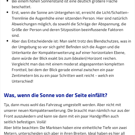
Bei einem hohen Sonnenstand ist eine deutlich größere Fläche
beschattet.
Erst, wenn die Sonne am Untergehen ist, erreicht die Licht/Schatten-
Trennlinie die Augenhöhe einer sitzenden Person. Hier sind natürlich
Abweichungen möglich, da sowohl die Schräge der Abspannung, die
Größe der Person und deren Sitzposition beeinflussende Faktoren
sind.
Aber das Entscheidende ist: Man sieht trotz des Blendschutzes, was in
der Umgebung so vor sich geht! Befinden sich die Augen und die
Unterkante der Kompakterweiterung auf einer horizontalen Ebene,
dann würde der Blick exakt bis zum (idealen) Horizont reichen.
Vergleicht man das mit einem moderat abgespannten kompletten
Frontteil, bei dem der Blick gerade einmal zwischen ein paar
Zentimetern bis zu ein paar Schritten weit reicht - welch ein
Unterschied!
Was, wenn die Sonne von der Seite einfällt?
Tja, dann muss wohl das Fahrzeug umgestellt werden. Aber nicht mit
unserer neuen Kompakterweiterung. Die braucht man nämlich nur aus der
Front auszukedern und kann sie dann mit ein paar Handgriffen auch
seitlich befestigen. Voilà!
Aber bitte beachten: Die Markisen haben eine einheitliche Tiefe von zwei
Metern, unterscheiden sich aber in ihren Breiten. Ideal haben es hier all