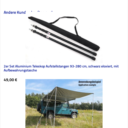
Produktgalerie überspringen
Andere Kunden kauften auch
2er Set Aluminium Teleskop Aufstellstangen 93-280 cm, schwarz eloxiert, mit
Aufbewahrungstasche
Regulärer Preis:
49,00 €