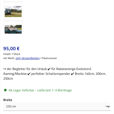
Regulärer Preis:
95,00 €
Inhalt:
1 Stück
zzgl. Versandkosten
inkl. MwSt.;
/ Paketversand
↪️ der Begleiter für den Urlaub ✔️ für Nakatanenga Evolution2
Awning/Markise ✔️ perfekter Schattenspender ✔️ Breite 140cm, 200cm,
250cm
Ab Lager lieferbar - Lieferzeit 1-3 Werktage
auswählen
Breite