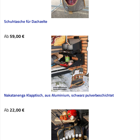
Schuhtasche für Dachzelte
Regulärer Preis:
Ab
59,00 €
Nakatanenga Klapptisch, aus Aluminium, schwarz pulverbeschichtet
Regulärer Preis:
Ab
22,00 €