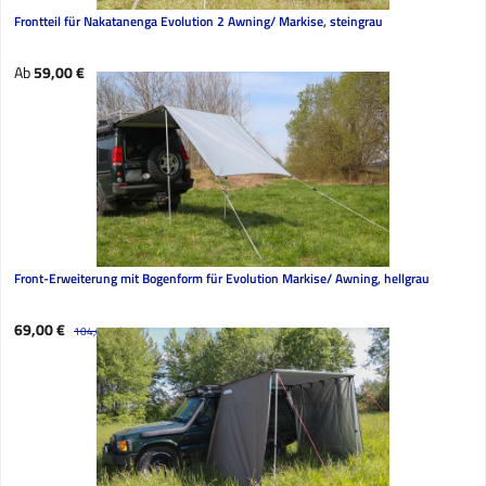
Frontteil für Nakatanenga Evolution 2 Awning/ Markise, steingrau
Regulärer Preis:
Ab
59,00 €
Front-Erweiterung mit Bogenform für Evolution Markise/ Awning, hellgrau
Verkaufspreis:
69,00 €
Regulärer Preis:
104,00 €
(33.65% gespart)