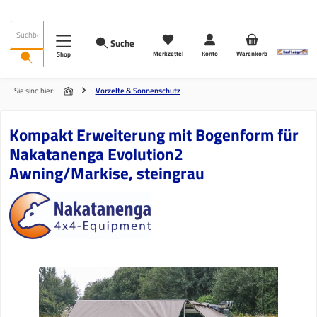
Zum Hauptinhalt springen
Suche
Merkzettel
Konto
Warenkorb
Shop
Sie sind hier:
Vorzelte & Sonnenschutz
Kompakt Erweiterung mit Bogenform für
Nakatanenga Evolution2
Awning/Markise, steingrau
Bildergalerie überspringen