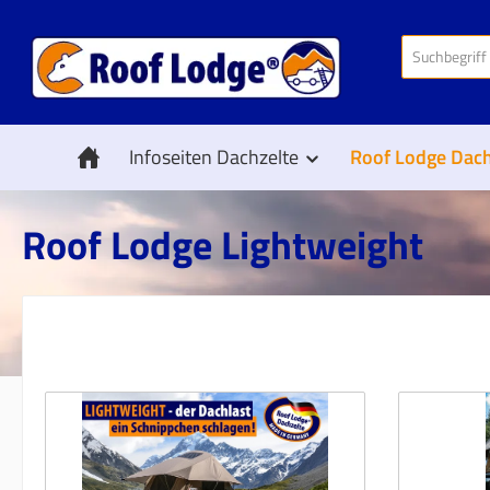
 Hauptinhalt springen
Zur Suche springen
Zur Hauptnavigation springen
Infoseiten Dachzelte
Roof Lodge Dach
Roof Lodge Lightweight