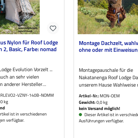
aus Nylon für Roof Lodge
Montage Dachzelt, wahl
n 2, Basic, Farbe: nomad
ohne oder mit Einweisun
odge Evolution Vorzelt ...
Montagepauschale für die
auch an sehr vielen
Nakatanenga Roof Lodge Dac
n anderer Hersteller
unserem Hause Wahlweise 
 werden kann. Die weit
ohne Einweisung (wählen Si
:
RLEVO2-VZNY-140B-NOMM
Artikel-Nr.:
MON-OEM
te Bezeichnung <Vorzelt> ist
Bestellung bitte die passen
0 kg
Gewicht:
0,0 kg
twas irreführend, handelt es
Variante aus) Der Einbau er
and
kein Versand möglich!
 seit jeher eher um ein
rtikel ist in verschiedenen
angegebenen Fixpreis, unab
Dieser Artikel ist in verschie
en verfügbar.
elt, in dem man das
Ausführungen verfügbar.
von der Dauer. Bitte beacht
quipment, wie Tisch und
Preis bezieht sich nur auf di
ie Spielsachen der Kleinen
Montagepauschale, die zu