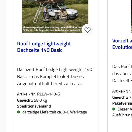
Vorzelt 
Roof Lodge Lightweight
Evolutio
Dachzelte 140 Basic
Das Roof L
Dachzelt Roof Lodge Lightweight 140
das aber 
Basic - das Komplettpaket Dieses
Dachzelte
Angebot enthält bereits all das
verwendet
Zubehör, das das Reisen mit einem
Artikel-Nr.
Artikel-Nr.:
RLLW-140-S
verbreite
Auto-Dachzelt noch komfortabler
Gewicht:
7,
Gewicht:
58,0 kg
an sich e
Paketvers
macht. Entscheiden Sie sich nur noch
Speditionsversand
sich doch
Dieser A
für eine Matratze und das optionale
derzeitige Lieferzeit ca. 3-6 Werktage
Ausführung
Einhängez
Vorzelt. In diesem Dachzelt-
Campinge
Komplettset ist das folgende Zubehör
Stühle, d