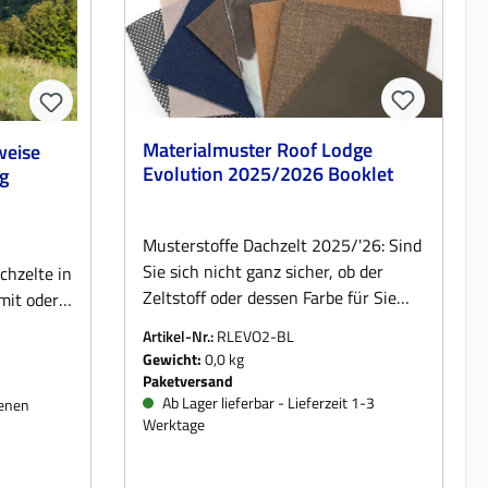
Materialmuster Roof Lodge
weise
Evolution 2025/2026 Booklet
g
Musterstoffe Dachzelt 2025/'26: Sind
Sie sich nicht ganz sicher, ob der
hzelte in
Zeltstoff oder dessen Farbe für Sie
mit oder
richtig sind? Dann nutzen Sie
e bei der
Artikel-Nr.:
RLEVO2-BL
unseren kostenlosen Muster-Service
de
Gewicht:
0,0 kg
- versandkostenfrei und ohne
folgt zum
Paketversand
Mindestbestellwert innerhalb
hängig
Ab Lager lieferbar - Lieferzeit 1-3
denen
Werktage
Deutschlands.Welcher Stoff ist was?
en: Der
Format der kostenlosen Stoffmuster:
e
jeweils ca. 5 cm x 5 cm. Netz