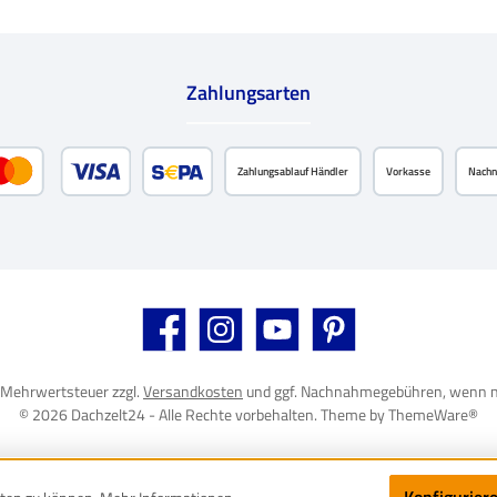
em gleichen Material, das
schon für unser
GHT verwenden - das T109
ylon mit Oxford-Bindung.
Zahlungsarten
r sein erstaunlich geringes
on gerade einmal 102 g/m²
end feste Material drängt
Zahlungsablauf Händler
Vorkasse
Nach
die Verwendung bei einem
zahlen
Kredit- oder Debitkarte
SEPA Lastschrift
rmlich auf. Da die Vorzelte
e die Bodenzelte meist im
transportiert werden
pielt das Packmaß keine
iche Rolle. Dadurch, dass
Facebook
Instagram
YouTube
Pinterest
sonst übliche voluminöse
ere PVC-Bodenwanne durch
l. Mehrwertsteuer zzgl.
Versandkosten
und ggf. Nachnahmegebühren, wenn n
e und leichte Auslegplane
© 2026 Dachzelt24 - Alle Rechte vorbehalten. Theme by
ThemeWare®
urde, ist das Packmaß des
ast schon als winzig zu
n. Aufgrund der Art der