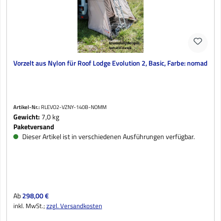
Vorzelt aus Nylon für Roof Lodge Evolution 2, Basic, Farbe: nomad
Artikel-Nr.:
RLEVO2-VZNY-140B-NOMM
Gewicht:
7,0 kg
Paketversand
Dieser Artikel ist in verschiedenen Ausführungen verfügbar.
Regulärer Preis:
Ab
298,00 €
inkl. MwSt.;
zzgl. Versandkosten