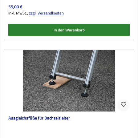
Regulärer Preis:
55,00 €
inkl. MwSt.;
zzgl. Versandkosten
In den Warenkorb
Ausgleichsfüße für Dachzeltleiter