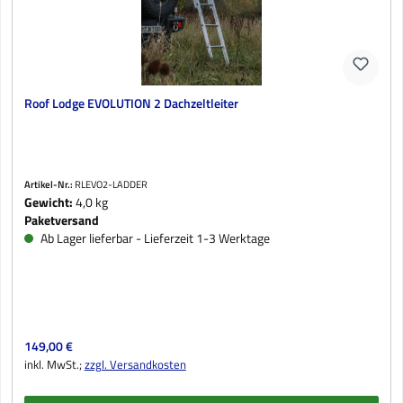
Roof Lodge EVOLUTION 2 Dachzeltleiter
Artikel-Nr.:
RLEVO2-LADDER
Gewicht:
4,0 kg
Paketversand
Ab Lager lieferbar - Lieferzeit 1-3 Werktage
Regulärer Preis:
149,00 €
inkl. MwSt.;
zzgl. Versandkosten