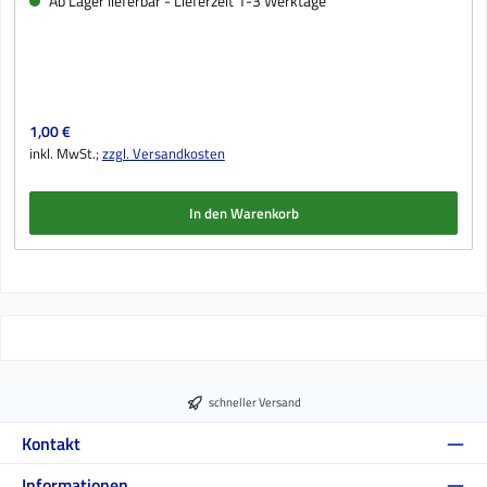
Ab Lager lieferbar - Lieferzeit 1-3 Werktage
Regulärer Preis:
1,00 €
inkl. MwSt.;
zzgl. Versandkosten
In den Warenkorb
schneller Versand
Kontakt
Informationen