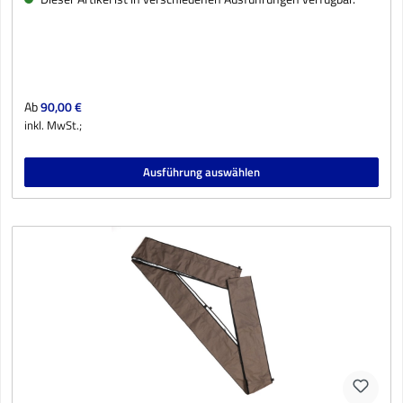
Regulärer Preis:
Ab
90,00 €
inkl. MwSt.;
Ausführung auswählen