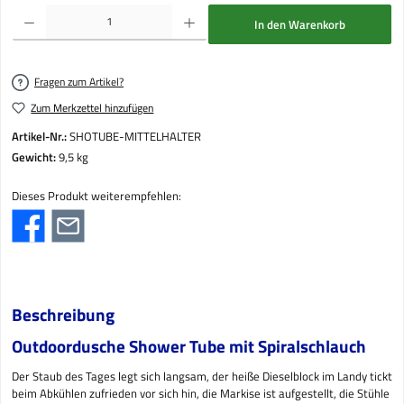
Produkt Anzahl: Gib den gewünschten Wert ein oder benutze die Schaltflächen um die Anzahl
In den Warenkorb
Fragen zum Artikel?
Zum Merkzettel hinzufügen
Artikel-Nr.:
SHOTUBE-MITTELHALTER
Gewicht:
9,5 kg
Dieses Produkt weiterempfehlen:
Beschreibung
Outdoordusche Shower Tube mit Spiralschlauch
Der Staub des Tages legt sich langsam, der heiße Dieselblock im Landy tickt
beim Abkühlen zufrieden vor sich hin, die Markise ist aufgestellt, die Stühle