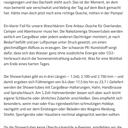
rausgezogen und das Dachzelt steht auch. Das ist der Moment, an dem
man bemerkt wie verschwitzt und klebrig der Tag auf dem Bock gemacht
hat. Hätte man doch jetzt noch eine richtige Dusche, mitten in der Pampa!
Ein klarer Fall für unsere Waschbären: Eine Anbau-Dusche für Overlander,
Camper und Abenteurer muss her. Die Nakatanenga Showertubes werden
seitlich am CargoBear oder jedem anderen Dachträger montiert, je nach
Bedarf befüllt und per Luftpumpe unter Druck gesetzt, um einen
gleichmäßigen Abfluss zu erzeugen. Der schwarze PE-Kunststoff sorgt
dafür, dass sich das Wasser ganz ohne zusätzliche Energie oder CO2-
Verbrauch durch die Sonneneinstrahlung aufwärmt. Was für eine Wohltat
am Ende eines harten Tages.
Die Showertubes gibt es in drei Längen – 1.240, 2.100 und 2.750 mm – und
damit ergeben sich Füllmengen von 9,4 über 17,5 bis hin zu 23,7 l. Geliefert
werden die Showertubes mit CargoBear-Halterungen, Hahn, Handbrause
und Spiralschlauch. Am ½ Zoll-Hahnverbinder lassen sich aber auch leicht
eigene Schläuche oder ähnliches Zubehör anschließen. Dies empfiehlt sich
besonders, wenn man oder frau irgendwelchen schmutzigen Hobbys
nachgeht und vor dem Einsteigen oder Beladen des Wagens Kleidung,
Stiefel, Sportgeräte oder Haustiere nochmal abgespritzt werden sollten.
Da die Showertubes keine Überdruckventile aufweisen, empfehlen wir die