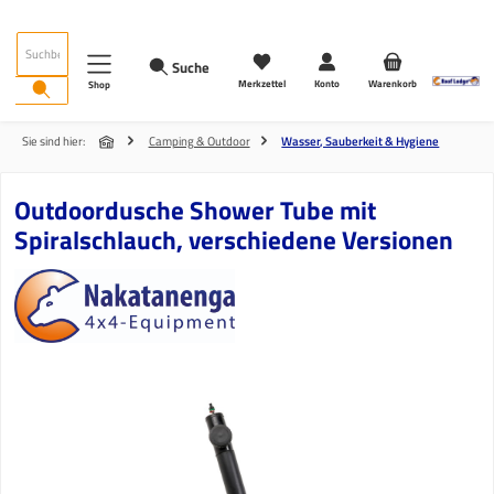
Zum Hauptinhalt springen
Suche
Merkzettel
Konto
Warenkorb
Shop
Sie sind hier:
Camping & Outdoor
Wasser, Sauberkeit & Hygiene
Outdoordusche Shower Tube mit
Spiralschlauch, verschiedene Versionen
Bildergalerie überspringen