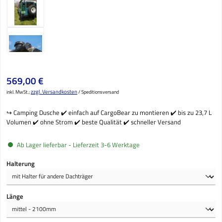
Regulärer Preis:
569,00 €
zzgl. Versandkosten
inkl. MwSt.;
/ Speditionsversand
↪️ Camping Dusche ✔️ einfach auf CargoBear zu montieren ✔️ bis zu 23,7 L
Volumen ✔️ ohne Strom ✔️ beste Qualität ✔️ schneller Versand
Ab Lager lieferbar - Lieferzeit 3-6 Werktage
auswählen
Halterung
auswählen
Länge