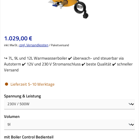
Regulärer Preis:
1.029,00 €
zzgl. Versandkosten
inkl. MwSt.;
/ Paketversand
↪️ 7L, 9L und 12L Warmwasserboiler ✔️ überwach- und steuerbar via
Autoterm ✔️ 12V und 230 V Stromanschluss ✔️ beste Qualität ✔️ schneller
Versand
Lieferzeit 5-10 Werktage
auswählen
Spannung & Leistung
auswählen
Volumen
auswählen
mit Boiler Control Bedienteil