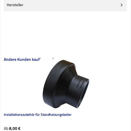
Hersteller
Produktgalerie überspringen
Andere Kunden kauften auch
Installationszubehör für Standheizungsboiler
Regulärer Preis:
Ab
8,00 €