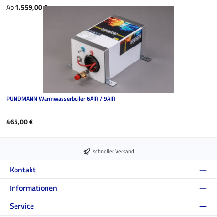
Regulärer Preis:
Ab
1.559,00 €
PUNDMANN Warmwasserboiler 6AIR / 9AIR
Regulärer Preis:
465,00 €
schneller Versand
Kontakt
Informationen
Service