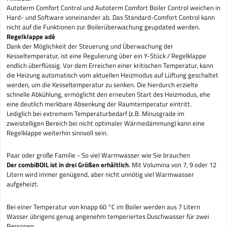
Autoterm Comfort Control und Autoterm Comfort Boiler Control weichen in
Hard- und Software voneinander ab. Das Standard-Comfort Control kann
nicht auf die Funktionen zur Boilerüberwachung geupdated werden.
Regelklappe adé
Dank der Möglichkeit der Steuerung und Überwachung der
Kesseltemperatur, ist eine Regulierung über ein Y-Stück / Regelklappe
endlich überflüssig. Vor dem Erreichen einer kritischen Temperatur, kann
die Heizung automatisch vom aktuellen Heizmodus auf Lüftung geschaltet
werden, um die Kesseltemperatur zu senken. Die hierdurch erzielte
schnelle Abkühlung, ermöglicht den erneuten Start des Heizmodus, ehe
eine deutlich merkbare Absenkung der Raumtemperatur eintritt.
Lediglich bei extremem Temperaturbedarf (z.B. Minusgrade im
zweistelligen Bereich bei nicht optimaler Wärmedämmung) kann eine
Regelklappe weiterhin sinnvoll sein.
Paar oder große Familie - So viel Warmwasser wie Sie brauchen
Der combiBOIL ist in drei Größen erhältlich
. Mit Volumina von 7, 9 oder 12
Litern wird immer genügend, aber nicht unnötig viel Warmwasser
aufgeheizt.
Bei einer Temperatur von knapp 60 °C im Boiler werden aus 7 Litern
Wasser übrigens genug angenehm temperiertes Duschwasser für zwei
Personen.