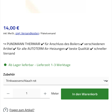
Regulärer Preis:
14,00 €
zzgl. Versandkosten
inkl. MwSt.;
/ Paketversand
↪️ PUNDMANN THERMAIR ✔️ für Anschluss des Boilers ✔️ verschiedenen
Artikel ✔️ für alle AUTOTERM Air-Heizungen ✔️ beste Qualität ✔️ schneller
Versand
Ab Lager lieferbar - Lieferzeit 1-3 Werktage
auswählen
Zubehör
Produkt Anzahl: Gib den gewünschten Wert ein oder benutze die Schaltflächen um die Anzahl
Meter
In den Warenkorb
Fragen zum Artikel?