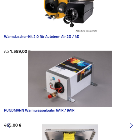
Warmduscher-Kit 2.0 für Autoterm Air 2D / 4D
Regulärer Preis:
Ab
1.559,00 €
PUNDMANN Warmwasserboiler 6AIR / 9AIR
Regulärer Preis:
465,00 €