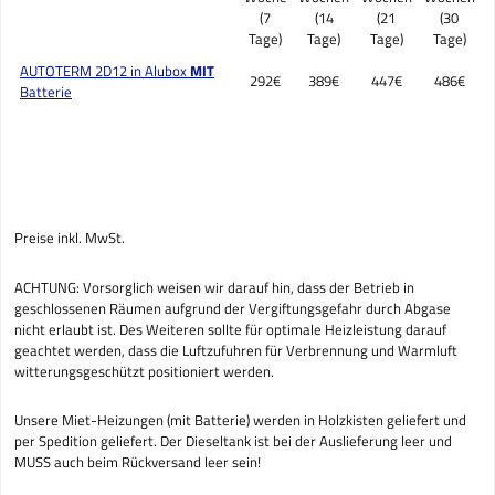
(7
(14
(21
(30
Tage)
Tage)
Tage)
Tage)
AUTOTERM 2D12 in Alubox
MIT
292€
389€
447€
486€
Batterie
Preise inkl. MwSt.
ACHTUNG: Vorsorglich weisen wir darauf hin, dass der Betrieb in
geschlossenen Räumen aufgrund der Vergiftungsgefahr durch Abgase
nicht erlaubt ist. Des Weiteren sollte für optimale Heizleistung darauf
geachtet werden, dass die Luftzufuhren für Verbrennung und Warmluft
witterungsgeschützt positioniert werden.
Unsere Miet-Heizungen (mit Batterie) werden in Holzkisten geliefert und
per Spedition geliefert. Der Dieseltank ist bei der Auslieferung leer und
MUSS auch beim Rückversand leer sein!