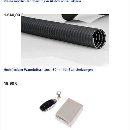
Kleine mobile Standheizung in Alubox ohne Batterie
Regulärer Preis:
1.640,00 €
Hochflexibler Warmluftschlauch 60mm für Standheizungen
Regulärer Preis:
18,90 €