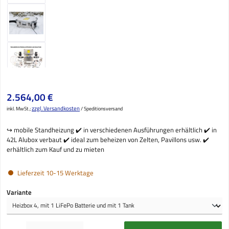
Regulärer Preis:
2.564,00 €
zzgl. Versandkosten
inkl. MwSt.;
/ Speditionsversand
↪️ mobile Standheizung ✔️ in verschiedenen Ausführungen erhältlich ✔️ in
42L Alubox verbaut ✔️ ideal zum beheizen von Zelten, Pavillons usw. ✔️
erhältlich zum Kauf und zu mieten
Lieferzeit 10-15 Werktage
auswählen
Variante
Produkt Anzahl: Gib den gewünschten Wert ein oder benutze die Schaltflächen um die Anzahl