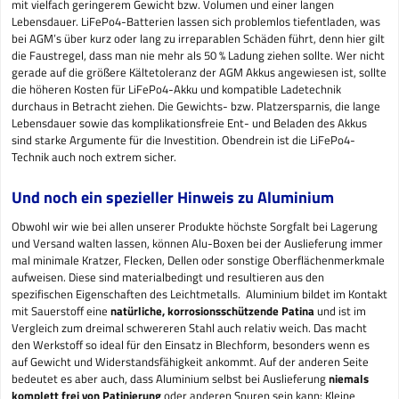
mit vielfach geringerem Gewicht bzw. Volumen und einer langen
Lebensdauer. LiFePo4-Batterien lassen sich problemlos tiefentladen, was
bei AGM’s über kurz oder lang zu irreparablen Schäden führt, denn hier gilt
die Faustregel, dass man nie mehr als 50 % Ladung ziehen sollte. Wer nicht
gerade auf die größere Kältetoleranz der AGM Akkus angewiesen ist, sollte
die höheren Kosten für LiFePo4-Akku und kompatible Ladetechnik
durchaus in Betracht ziehen. Die Gewichts- bzw. Platzersparnis, die lange
Lebensdauer sowie das komplikationsfreie Ent- und Beladen des Akkus
sind starke Argumente für die Investition. Obendrein ist die LiFePo4-
Technik auch noch extrem sicher.
Und noch ein spezieller Hinweis zu Aluminium
Obwohl wir wie bei allen unserer Produkte höchste Sorgfalt bei Lagerung
und Versand walten lassen, können Alu-Boxen bei der Auslieferung immer
mal minimale Kratzer, Flecken, Dellen oder sonstige Oberflächenmerkmale
aufweisen. Diese sind materialbedingt und resultieren aus den
spezifischen Eigenschaften des Leichtmetalls. Aluminium bildet im Kontakt
mit Sauerstoff eine
natürliche, korrosionsschützende Patina
und ist im
Vergleich zum dreimal schwereren Stahl auch relativ weich. Das macht
den Werkstoff so ideal für den Einsatz in Blechform, besonders wenn es
auf Gewicht und Widerstandsfähigkeit ankommt. Auf der anderen Seite
bedeutet es aber auch, dass Aluminium selbst bei Auslieferung
niemals
komplett frei von Patinierung
oder anderen Spuren sein kann: Kleine