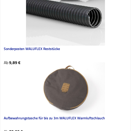
Sonderposten WALUFLEX Reststücke
Regulärer Preis:
Ab
9,89 €
Aufbewahrungstasche für bis zu 3m WALUFLEX Warmluftschlauch