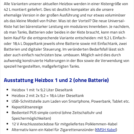
Alle Varianten unserer aktuellen Heizbox werden in einer Kistengröße von
42 L montiert geliefert. Dies ist deutlich kompakter als die unsere
ehemalige Version in der großen Ausführung und nur etwas voluminöser
als das kleine Modell von früher. Was ist der Vorteil? Die neue Universal-
Kiste hat bei bärenstarker Leistung ein modulares Innenleben. Je nachdem,
ob man Tanks, Batterien oder beides in der Kiste braucht, kann man sich
beim Kauf für die entsprechende Variante entscheiden: mit 9,2 L Einfach-
oder 18,4 L Doppeltank jeweils ohne Batterie sowie mit Einfachtank, zwei
Batterien und digitaler Steuerung. Im veränderten Bedarfsfall lässt sich
aber auch einfach nachrüsten bzw. umbauen. Möglich wird dies durch
aufwendig konstruierte Halterungen in der Box sowie die Verwendung von
speziell hergestellten, maßgefertigten Tanks.
Ausstattung Heizbox 1 und 2 (ohne Batterie)
Heizbox 1 mit 1x 9,2 Liter Dieseltank
Heizbox 2 mit 2x 9,2 = 18,4 Liter Dieseltank
USB-Schnittstelle zum Laden von Smartphone, Powerbank, Tablet etc.
Kapazitätsanzeige
Bedienteil PU5 simple control (ohne Zeitschaltuhr und
Speichermöglichkeiten)
12 V Anschlusssteckdose für mitgeliefertes Polklemmen-Kabel
Alternativ kann ein Kabel für Zigarettenanzünder (
KMSH Kabel
)