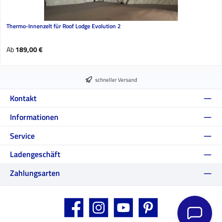
Thermo-Innenzelt für Roof Lodge Evolution 2
Regulärer Preis:
Ab
189,00 €
schneller Versand
Kontakt
Informationen
Service
Ladengeschäft
Zahlungsarten
Facebook
Instagram
YouTube
Pinterest