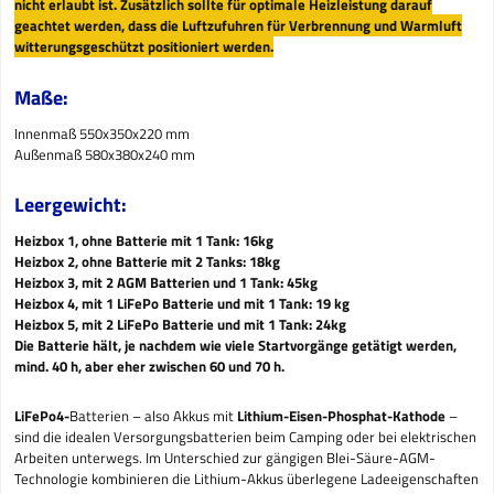
nicht erlaubt ist. Zusätzlich sollte für optimale Heizleistung darauf
geachtet werden, dass die Luftzufuhren für Verbrennung und Warmluft
witterungsgeschützt positioniert werden.
Maße:
Innenmaß 550x350x220 mm
Außenmaß 580x380x240 mm
Leergewicht:
Heizbox 1, ohne Batterie mit 1 Tank: 16kg
Heizbox 2, ohne Batterie mit 2 Tanks: 18kg
Heizbox 3, mit 2 AGM Batterien und 1 Tank: 45kg
Heizbox 4, mit 1 LiFePo Batterie und mit 1 Tank: 19 kg
Heizbox 5, mit 2
LiFePo Batterie und mit 1 Tank: 24kg
Die Batterie hält, je nachdem wie viele Startvorgänge getätigt werden,
mind. 40 h, aber eher zwischen 60 und 70 h.
LiFePo4-
Batterien – also Akkus mit
Lithium-Eisen-Phosphat-Kathode
–
sind die idealen Versorgungsbatterien beim Camping oder bei elektrischen
Arbeiten unterwegs. Im Unterschied zur gängigen Blei-Säure-AGM-
Technologie kombinieren die Lithium-Akkus überlegene Ladeeigenschaften