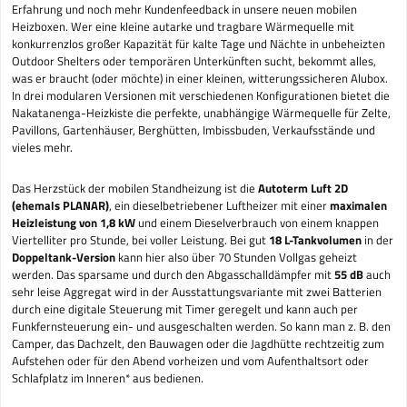
Erfahrung und noch mehr Kundenfeedback in unsere neuen mobilen
Heizboxen. Wer eine kleine autarke und tragbare Wärmequelle mit
konkurrenzlos großer Kapazität für kalte Tage und Nächte in unbeheizten
Outdoor Shelters oder temporären Unterkünften sucht, bekommt alles,
was er braucht (oder möchte) in einer kleinen, witterungssicheren Alubox.
In drei modularen Versionen mit verschiedenen Konfigurationen bietet die
Nakatanenga-Heizkiste die perfekte, unabhängige Wärmequelle für Zelte,
Pavillons, Gartenhäuser, Berghütten, Imbissbuden, Verkaufsstände und
vieles mehr.
Das Herzstück der mobilen Standheizung ist die
Autoterm Luft 2D
(ehemals PLANAR)
, ein dieselbetriebener Luftheizer mit einer
maximalen
Heizleistung von 1,8 kW
und einem Dieselverbrauch von einem knappen
Viertelliter pro Stunde, bei voller Leistung. Bei gut
18 L-Tankvolumen
in der
Doppeltank-Version
kann hier also über 70 Stunden Vollgas geheizt
werden. Das sparsame und durch den Abgasschalldämpfer mit
55 dB
auch
sehr leise Aggregat wird in der Ausstattungsvariante mit zwei Batterien
durch eine digitale Steuerung mit Timer geregelt und kann auch per
Funkfernsteuerung ein- und ausgeschalten werden. So kann man z. B. den
Camper, das Dachzelt, den Bauwagen oder die Jagdhütte rechtzeitig zum
Aufstehen oder für den Abend vorheizen und vom Aufenthaltsort oder
Schlafplatz im Inneren* aus bedienen.