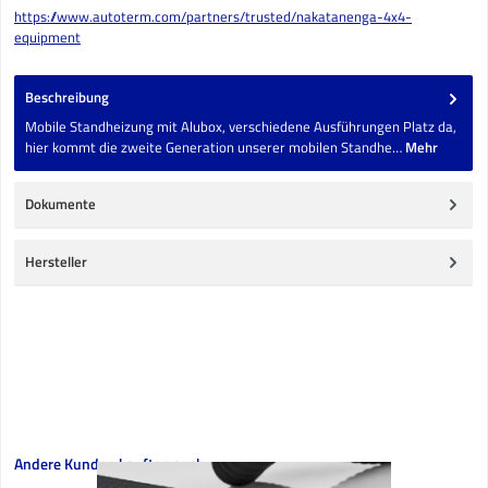
https://www.autoterm.com/partners/trusted/nakatanenga-4x4-
equipment
Beschreibung
Mobile Standheizung mit Alubox, verschiedene Ausführungen Platz da,
hier kommt die zweite Generation unserer mobilen Standhe…
Mehr
Dokumente
Hersteller
Produktgalerie überspringen
Andere Kunden kauften auch