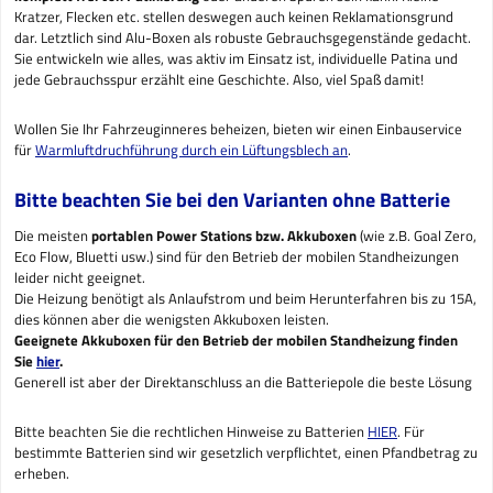
Kratzer, Flecken etc. stellen deswegen auch keinen Reklamationsgrund
dar. Letztlich sind Alu-Boxen als robuste Gebrauchsgegenstände gedacht.
Sie entwickeln wie alles, was aktiv im Einsatz ist, individuelle Patina und
jede Gebrauchsspur erzählt eine Geschichte. Also, viel Spaß damit!
Wollen Sie Ihr Fahrzeuginneres beheizen, bieten wir einen Einbauservice
für
Warmluftdruchführung durch ein Lüftungsblech an
.
Bitte beachten Sie bei den Varianten ohne Batterie
Die meisten
portablen Power Stations bzw. Akkuboxen
(wie z.B. Goal Zero,
Eco Flow, Bluetti usw.) sind für den Betrieb der mobilen Standheizungen
leider nicht geeignet.
Die Heizung benötigt als Anlaufstrom und beim Herunterfahren bis zu 15A,
dies können aber die wenigsten Akkuboxen leisten.
Geeignete Akkuboxen für den Betrieb der mobilen Standheizung finden
Sie
hier
.
Generell ist aber der Direktanschluss an die Batteriepole die beste Lösung
Bitte beachten Sie die rechtlichen Hinweise zu Batterien
HIER
. Für
bestimmte Batterien sind wir gesetzlich verpflichtet, einen Pfandbetrag zu
erheben.