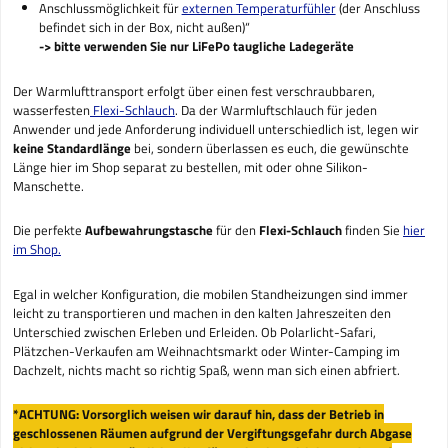
Anschlussmöglichkeit für
externen Temperaturfühler
(der Anschluss
befindet sich in der Box, nicht außen)“
-> bitte verwenden Sie nur LiFePo taugliche Ladegeräte
Der Warmlufttransport erfolgt über einen fest verschraubbaren,
wasserfesten
Flexi-Schlauch
. Da der Warmluftschlauch für jeden
Anwender und jede Anforderung individuell unterschiedlich ist, legen wir
keine Standardlänge
bei, sondern überlassen es euch, die gewünschte
Länge hier im Shop separat zu bestellen, mit oder ohne Silikon-
Manschette.
Die perfekte
Aufbewahrungstasche
für den
Flexi-Schlauch
finden Sie
hier
im Shop.
Egal in welcher Konfiguration, die mobilen Standheizungen sind immer
leicht zu transportieren und machen in den kalten Jahreszeiten den
Unterschied zwischen Erleben und Erleiden. Ob Polarlicht-Safari,
Plätzchen-Verkaufen am Weihnachtsmarkt oder Winter-Camping im
Dachzelt, nichts macht so richtig Spaß, wenn man sich einen abfriert.
*ACHTUNG: Vorsorglich weisen wir darauf hin, dass der Betrieb in
geschlossenen Räumen aufgrund der Vergiftungsgefahr durch Abgase