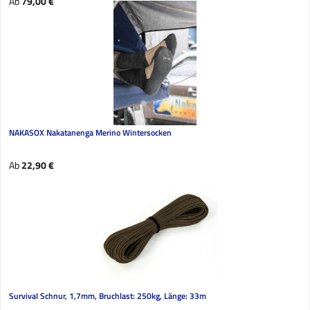
Regulärer Preis:
Ab
79,00 €
NAKASOX Nakatanenga Merino Wintersocken
Regulärer Preis:
Ab
22,90 €
Survival Schnur, 1,7mm, Bruchlast: 250kg, Länge: 33m