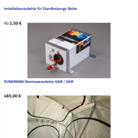
Installationszubehör für Standheizungs-Boiler
Regulärer Preis:
Ab
2,50 €
PUNDMANN Warmwasserboiler 6AIR / 9AIR
Regulärer Preis:
465,00 €