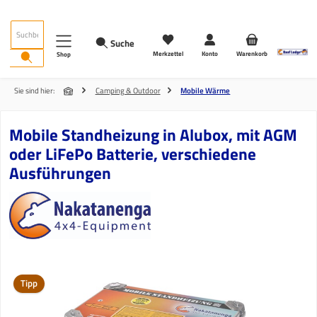
Zum Hauptinhalt springen
Suche
Merkzettel
Konto
Warenkorb
Shop
Sie sind hier:
Camping & Outdoor
Mobile Wärme
Mobile Standheizung in Alubox, mit AGM
oder LiFePo Batterie, verschiedene
Ausführungen
Bildergalerie überspringen
Tipp