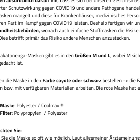
en ausdrücklich darauf hin
, dass es sich bei unseren Gesichtsma
ierter Schutzwirkung gegen COVID19 und andere Pathogene handelt.
sken mangelt und diese für Krankenhäuser, medizinisches Personal
ren Part im Kampf gegen COVID19 leisten. Deshalb fertigen wir u
undheitsbehörden,
wonach auch einfache Stoffmasken die Risiken
Dies betrifft primär das Risiko andere Menschen anzustecken.
akatanenga-Masken gibt es in den
Größen M und L
, wobei M sic
edacht ist.
en die Maske in den
Farbe coyote oder schwarz
bestellen -> die F
n bzw. mit verfügbaren Materialien arbeiten. Die rote Maske hat e
 Maske
: Polyester / Coolmax ®
Filter:
Polypropylen / Polyester
achten Sie:
Sie die Maske so oft wie möglich. Laut allgemeiner Ärztemeinung 