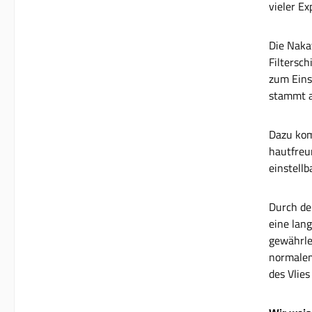
vieler E
Die Naka
Filtersc
zum Einsa
stammt a
Dazu kom
hautfreu
einstell
Durch de
eine lan
gewährle
normale
des Vlies