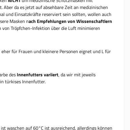
sken
NICHT
um medizinische Schutzmasken mit
 Aber da es jetzt auf absehbare Zeit an medizinischen
 und Einsatzkräfte reserviert sein sollten, wollen auch
nsere Masken n
ach Empfehlungen von Wissenschaftlern
 von Tröpfchen-Infektion über die Luft minimieren
h eher für Frauen und kleinere Personen eignet und L für
arbe des
Innenfutters variiert
, da wir mit jeweils
in türkises Innenfutter.
ist waschen auf 60°C ist ausreichend, allerdings können