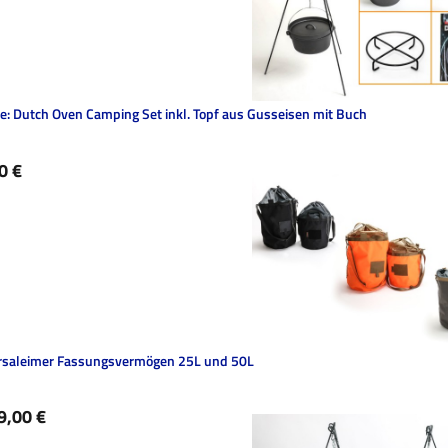
e: Dutch Oven Camping Set inkl. Topf aus Gusseisen mit Buch
ärer Preis:
0 €
rsaleimer Fassungsvermögen 25L und 50L
ärer Preis:
9,00 €