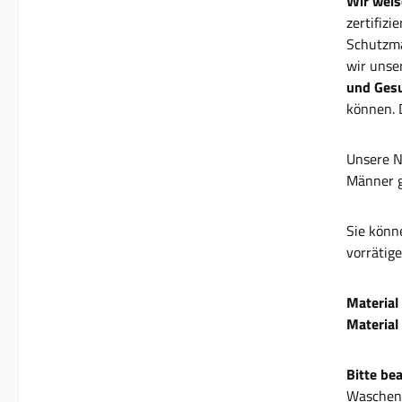
Wir weis
zertifiz
Schutzma
wir unse
und Ges
können. 
Unsere N
Männer g
Sie könn
vorrätige
Material
Material 
Bitte be
Waschen 