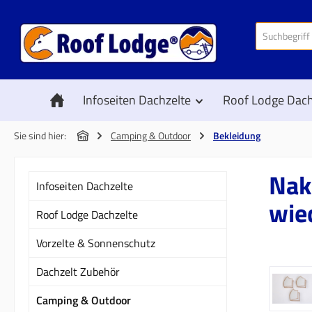
 Hauptinhalt springen
Zur Suche springen
Zur Hauptnavigation springen
Infoseiten Dachzelte
Roof Lodge Dach
Sie sind hier:
Camping & Outdoor
Bekleidung
Nak
Infoseiten Dachzelte
wie
Roof Lodge Dachzelte
Vorzelte & Sonnenschutz
Dachzelt Zubehör
Bildergal
Camping & Outdoor