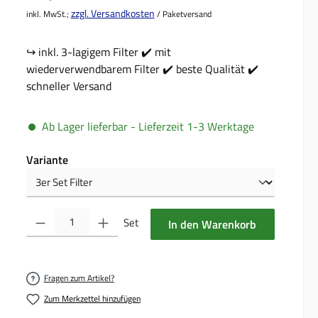
zzgl. Versandkosten
inkl. MwSt.;
/ Paketversand
↪️ inkl. 3-lagigem Filter ✔️ mit
wiederverwendbarem Filter ✔️ beste Qualität ✔️
schneller Versand
Ab Lager lieferbar - Lieferzeit 1-3 Werktage
auswählen
Variante
Produkt Anzahl: Gib den gewünschten Wert ein oder benutze die Schalt
Set
In den Warenkorb
Fragen zum Artikel?
Zum Merkzettel hinzufügen