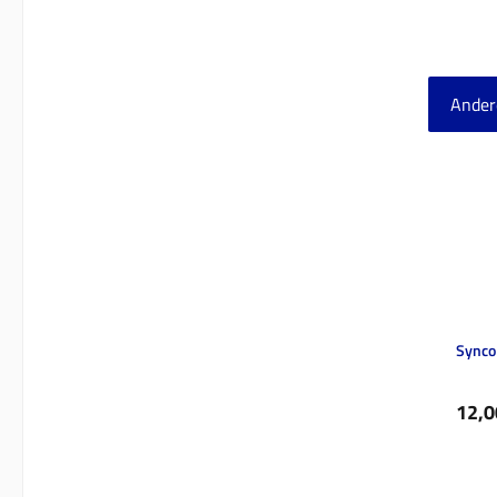
Ander
Produ
Synco
Verka
12,0