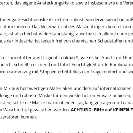
xperten, das eigene Ansteckungsrisiko sowie insbesondere die Verb
tanenga Gesichtsmaske ist extrem robust, wiederverwendbar, auß
hicht im Inneren. Das Netzmaterial des Maskenträgers kommt nor
tz, ist also höchst widerstandsfähig, aber für sich alleine ohne je
us der Industrie, ist jedoch frei von chemischen Schadstoffen und
mt Innenfutter aus Original Coolmax®, wie es bei Sport- und Fun
ndlich, schnell trocknend und führt Feuchtigkeit ab. In Kombina
baren Gummizug mit Stopper, erhöht dies den Tragekomfort und som
n Mix aus hochwertigen Materialien und dem auf internationale
glebige und robuste Maske für den wiederholten Einsatz anbieten
isten, sollte die Maske maximal einen Tag lang getragen und da
m Waschmittel gewaschen werden.
ACHTUNG: Bitte auf KEINEN F
 zerstören können.