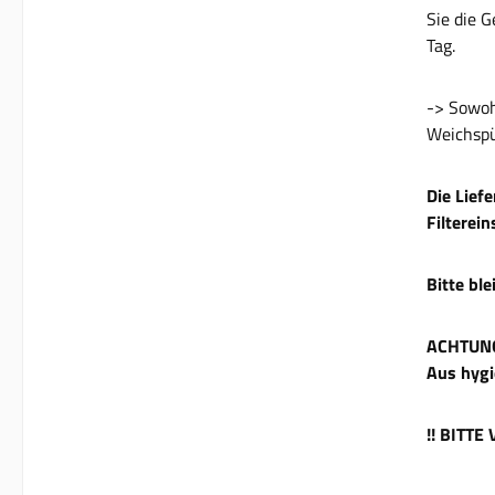
Sie die 
Tag.
-> Sowoh
Weichspü
Die Lief
Filterei
Bitte bl
ACHTUN
Aus hygi
!! BITT