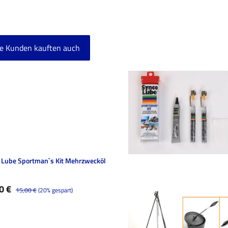
e Kunden kauften auch
ktgalerie überspringen
 Lube Sportman`s Kit Mehrzwecköl
ufspreis:
Regulärer Preis:
0 €
15,00 €
(20% gespart)