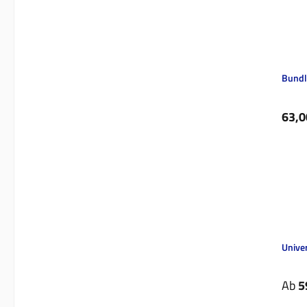
Bundl
Regul
63,0
Unive
Regul
Ab
5